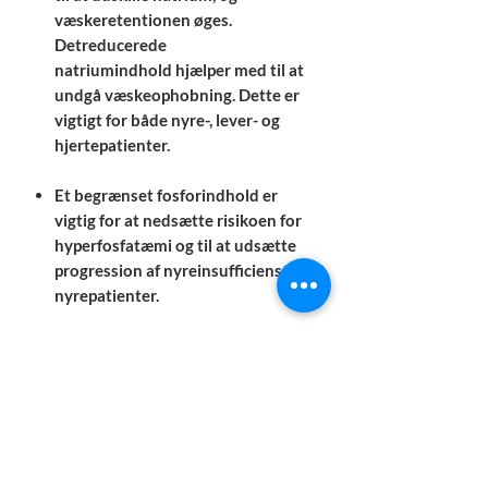
væskeretentionen øges.
Detreducerede
natriumindhold hjælper med til at
undgå væskeophobning. Dette er
vigtigt for både nyre-, lever- og
hjertepatienter.
Et begrænset fosforindhold er
vigtig for at nedsætte risikoen for
hyperfosfatæmi og til at udsætte
progression af nyreinsufficiens hos
nyrepatienter.
Det reducerede
proteinindhold sammen med
protein af høj biologisk værdi
reducerer azotæmi hos hunde med
nyreinsufficiens. Hos hunde med
leverinsufficiens nedsætter det