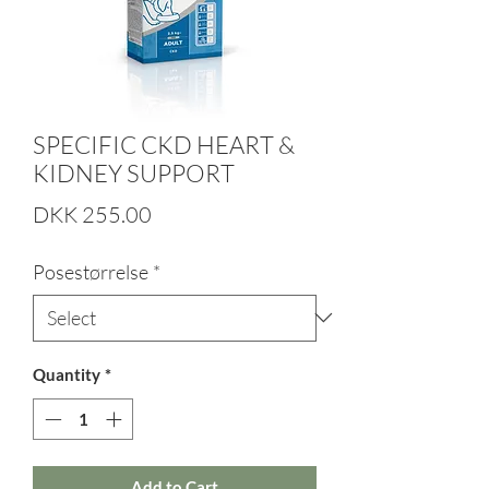
SPECIFIC CKD HEART &
KIDNEY SUPPORT
Price
DKK 255.00
Posestørrelse
*
Quantity
*
Add to Cart