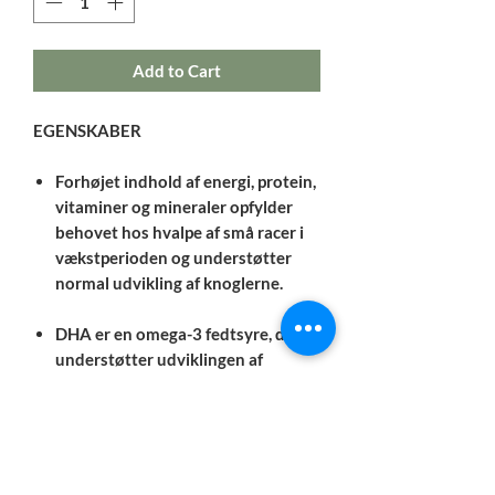
Add to Cart
EGENSKABER
Forhøjet indhold af energi, protein,
vitaminer og mineraler opfylder
behovet hos hvalpe af små racer i
vækstperioden og understøtter
normal udvikling af knoglerne.
DHA er en omega-3 fedtsyre, der
understøtter udviklingen af
hjernen og synet.
EPA og DHA er begge omega-3
fedtsyrer, der bidrager til
vedligeholdelsen af sunde led, hud